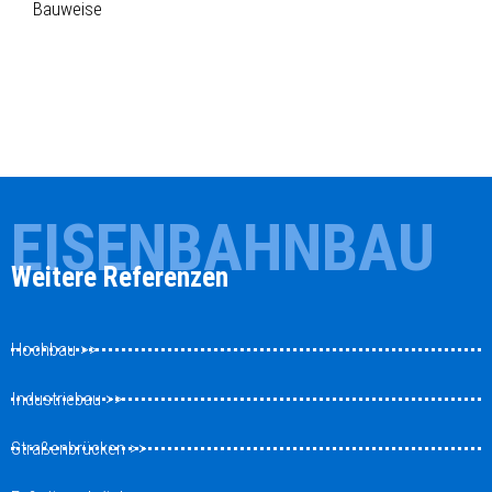
Bauweise
EISENBAHNBAU
Weitere Referenzen
Hochbau >>
Industriebau >>
Straßenbrücken >>