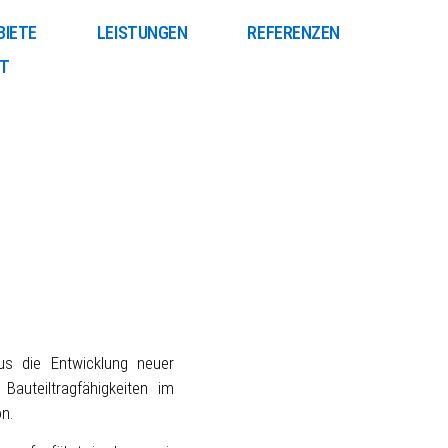
BIETE
LEISTUNGEN
REFERENZEN
T
us die Entwicklung neuer
auteiltragfähigkeiten im
n.