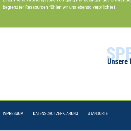
begrenz­ter Ressourcen fühlen wir uns ebenso verpflichtet.
SP
Unsere 
IMPRESSUM
DATENSCHUTZERKLÄRUNG
STANDORTE