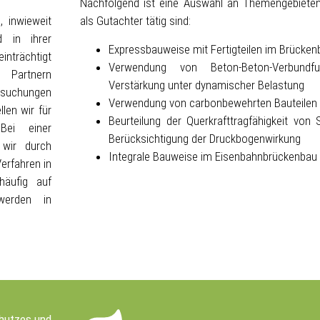
Nachfolgend ist eine Auswahl an Themengebieten
 inwieweit
als Gutachter tätig sind:
d in ihrer
Expressbauweise mit Fertigteilen im Brücken
inträchtigt
Verwendung von Beton-Beton-Verbundfu
Partnern
Verstärkung unter dynamischer Belastung
ersuchungen
Verwendung von carbonbewehrten Bauteilen
len wir für
Beurteilung der Querkrafttragfähigkeit von
Bei einer
Berücksichtigung der Druckbogenwirkung
 wir durch
Integrale Bauweise im Eisenbahnbrückenbau
erfahren in
häufig auf
werden in
hutzes und