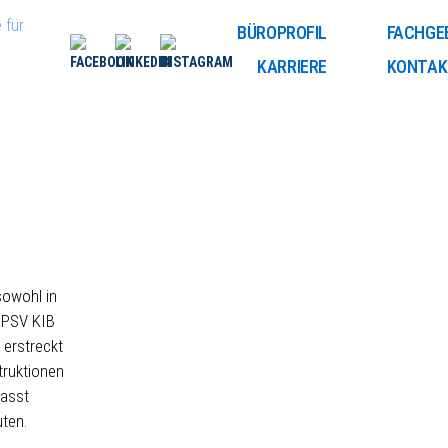
 für
BÜROPROFIL
FACHGE
KARRIERE
KONTAK
sowohl in
 PSV KIB
 erstreckt
truktionen
fasst
ten.