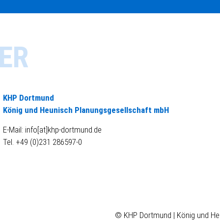
ER
KHP Dortmund
König und Heunisch Planungsgesellschaft mbH
E-Mail: info[at]khp-dortmund.de
Tel. +49 (0)231 286597-0
© KHP Dortmund | König und He