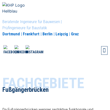
Beratende Ingenieure für Bauwesen |
Prüfingenieure für Baustatik
Dortmund | Frankfurt | Berlin | Leipzig | Graz
FACHGEBIETE
Fußgängerbrücken
Da Fußgängerbrücken weniger restriktive funktionale und