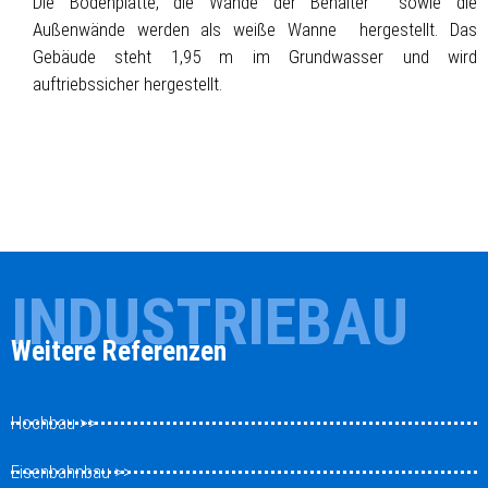
Die Bodenplatte, die Wände der Behälter sowie die
Außenwände werden als weiße Wanne hergestellt. Das
Gebäude steht 1,95 m im Grundwasser und wird
auftriebssicher hergestellt.
INDUSTRIEBAU
Weitere Referenzen
Hochbau >>
Eisenbahnbau >>