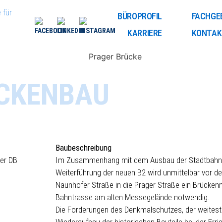
 für
BÜROPROFIL
FACHGE
KARRIERE
KONTAK
ÜCKENBAU
Baubeschreibung
der DB
Im Zusammenhang mit dem Ausbau der Stadtbahnli
Weiterführung der neuen B2 wird unmittelbar vor d
Naunhofer Straße in die Prager Straße ein Brücken
Bahntrasse am alten Messegelände notwendig.
Die Forderungen des Denkmalschutzes, der weitest
Wiederaufbau der historischen Bauteile bei der Err