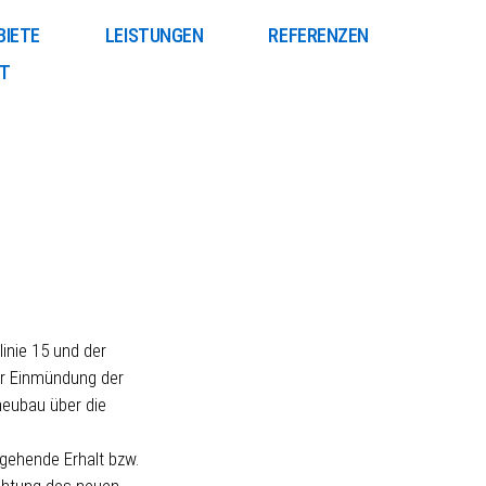
BIETE
LEISTUNGEN
REFERENZEN
T
nie 15 und der
er Einmündung der
neubau über die
gehende Erhalt bzw.
ichtung des neuen