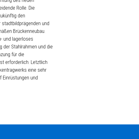
idende Rolle. Die
zukünftig den
r stadtbildprägenden und
emäßen Brückenneubau.
- und lagerloses
ng der Stahlrahmen und die
zung für die
t erforderlich. Letztlich
kentragwerks eine sehr
f Einrüstungen und