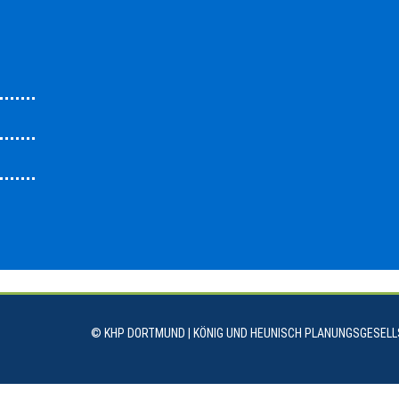
© KHP DORTMUND | KÖNIG UND HEUNISCH PLANUNGSGESEL